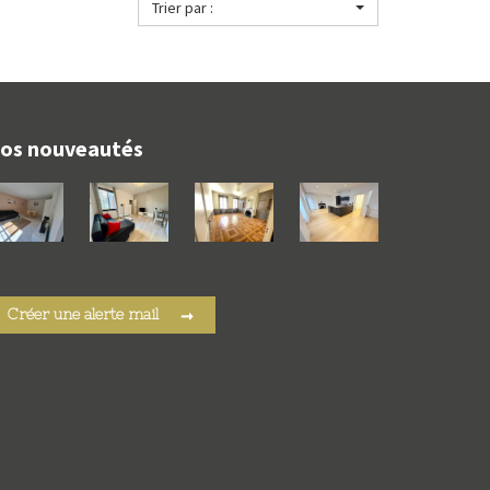
Trier par :
os nouveautés
Créer une alerte mail
➞