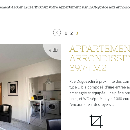
artement à louer LYON. Trouvez votre Appartement sur LYON grâce aux anno
1
2
3
APPARTEMEN
9
ARRONDISSEME
39.74 M2
Rue Duguesclin à proximité des com
type 1 bis composé d'une entrée a
aménagée et équipée, une pièce prin
bain, et WC séparé. Loyer 1060 euro
l'encadrement des loyers....