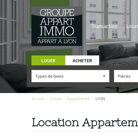
Transaction
Loca
LOUER
ACHETER
Types de biens
Pièces
Accueil
A louer
Appartement
LYON
Location Apparte