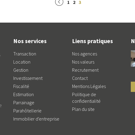
1
2
3
Nos services
Liens pratiques
N
Transaction
Nos agences
s
Location
Nos valeurs
Gestion
Recrutement
Investissement
Contact
Fiscalité
Mentions Légales
Estimation
Politique de
a
confidentialité
Parrainage
e
Plan du site
Parahôtellerie
Immobilier d'entreprise