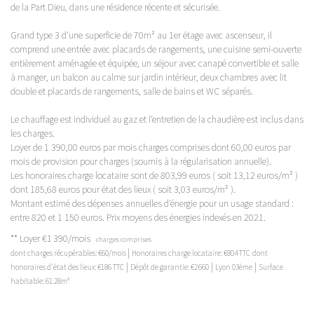
de la Part Dieu, dans une résidence récente et sécurisée.
Grand type 3 d'une superficie de 70m² au 1er étage avec ascenseur, il
comprend une entrée avec placards de rangements, une cuisine semi-ouverte
entièrement aménagée et équipée, un séjour avec canapé convertible et salle
à manger, un balcon au calme sur jardin intérieur, deux chambres avec lit
double et placards de rangements, salle de bains et WC séparés.
Le chauffage est individuel au gaz et l'entretien de la chaudière est inclus dans
les charges.
Loyer de 1 390,00 euros par mois charges comprises dont 60,00 euros par
mois de provision pour charges (soumis à la régularisation annuelle).
Les honoraires charge locataire sont de 803,99 euros ( soit 13,12 euros/m² )
dont 185,68 euros pour état des lieux ( soit 3,03 euros/m² ).
Montant estimé des dépenses annuelles d'énergie pour un usage standard :
entre 820 et 1 150 euros. Prix moyens des énergies indexés en 2021.
**
Loyer €1 390/mois
charges comprises
|
dont charges récupérables: €60/mois
Honoraires charge locataire: €804 TTC
dont
|
|
|
honoraires d'état des lieux: €186 TTC
Dépôt de garantie: €2 660
Lyon 03ème
Surface
habitable: 61.28m²