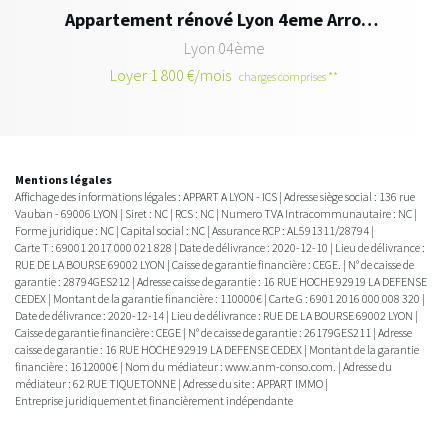
Appartement rénové Lyon 4eme Arrondissement - 3 pièce(s) - 69.87 m2
Lyon 04ème
Loyer 1 800 €/mois
L
charges comprises **
Mentions légales
Affichage des informations légales : APPART A LYON - ICS | Adresse siège social : 136 rue
Vauban - 69006 LYON | Siret : NC | RCS : NC | Numero TVA Intracommunautaire : NC |
Forme juridique : NC | Capital social : NC | Assurance RCP : AL591311/28794 |
Carte T : 69001 2017 000 021 828 | Date de délivrance : 2020-12-10 | Lieu de délivrance :
RUE DE LA BOURSE 69002 LYON | Caisse de garantie financière : CEGE. | N° de caisse de
garantie : 28794GES212 | Adresse caisse de garantie : 16 RUE HOCHE 92919 LA DEFENSE
CEDEX | Montant de la garantie financière : 110000€ | Carte G : 6901 2016 000 008 320 |
Date de délivrance : 2020-12-14 | Lieu de délivrance : RUE DE LA BOURSE 69002 LYON |
Caisse de garantie financière : CEGE | N° de caisse de garantie : 26179GES211 | Adresse
caisse de garantie : 16 RUE HOCHE 92919 LA DEFENSE CEDEX | Montant de la garantie
financière : 1612000€ | Nom du médiateur : www.anm-conso.com. | Adresse du
médiateur : 62 RUE TIQUETONNE | Adresse du site :
APPART IMMO
|
Entreprise juridiquement et financièrement indépendante