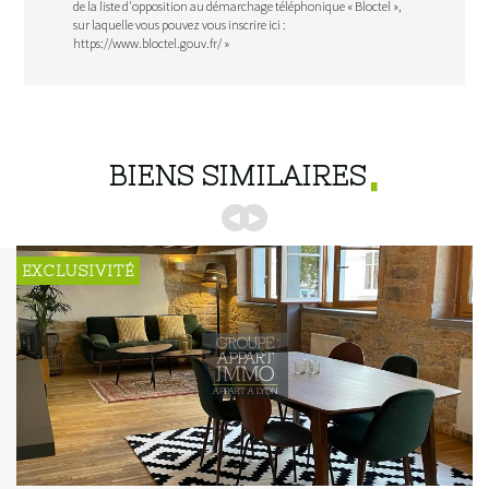
de la liste d'opposition au démarchage téléphonique « Bloctel »,
sur laquelle vous pouvez vous inscrire ici :
https://www.bloctel.gouv.fr/
»
BIENS SIMILAIRES
◀
▶
VITÉ