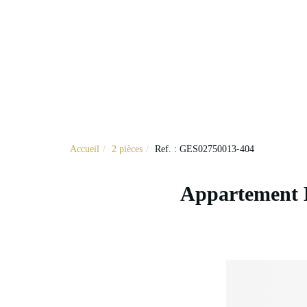
Transaction
Loca
Accueil
2 pièces
Ref. : GES02750013-404
Appartement Ly