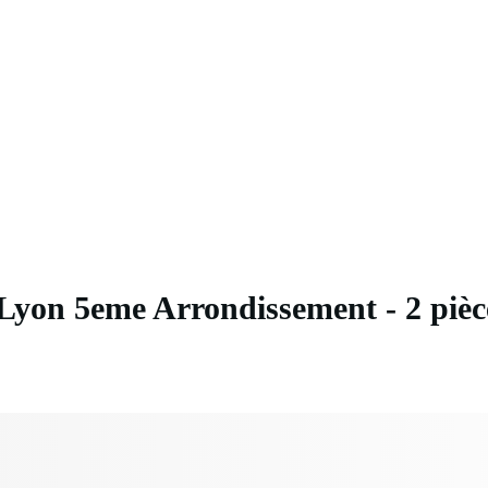
tion
Gestion
Investissement
Fiscalité
Parahôtelle
on 5eme Arrondissement - 2 pi