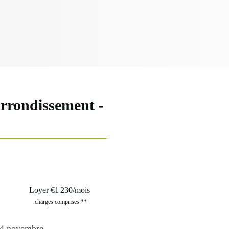
me
e(s) - 66.47
Loyer €1 230/mois
charges comprises **