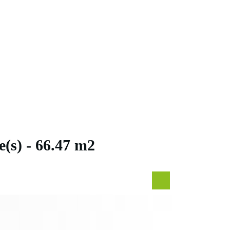
rie
Nos Agences
Contact
Mon compte
èce(s) - 66.47 m2