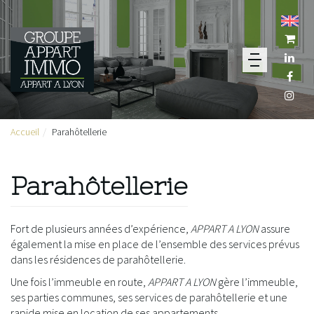
Transaction
Location
Gestion
Investissem
Accueil
Parahôtellerie
Fiscalité
Parahôteller
Nos
Parahôtellerie
Agences
Contact
Mon
Fort de plusieurs années d’expérience,
APPART A LYON
assure
compte
également la mise en place de l’ensemble des services prévus
Espace
dans les résidences de parahôtellerie.
client
Une fois l’immeuble en route,
APPART A LYON
gère l’immeuble,
Extranet
ses parties communes, ses services de parahôtellerie et une
Propriétaire
rapide mise en location de ses appartements.