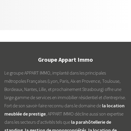
Groupe Appart Immo
Le groupe APPART IMMO, implanté dans les principales
métropoles Françaises (Lyon, Paris, Aix en Provence, Toulouse,
Bordeaux, Nantes, Lille, et prochainement Strasbourg) offre une
large gamme de services en immobilier résidentiel et d'entreprise.
Fort de son savoir-faire reconnu dans le domaine de
la location
meublée de prestige
, APPART IMMO décline aussi son expertise
dans les secteurs d'activités tels que
la parahôtellerie de
standing
,
la gestion de monopropriétés
,
la location de