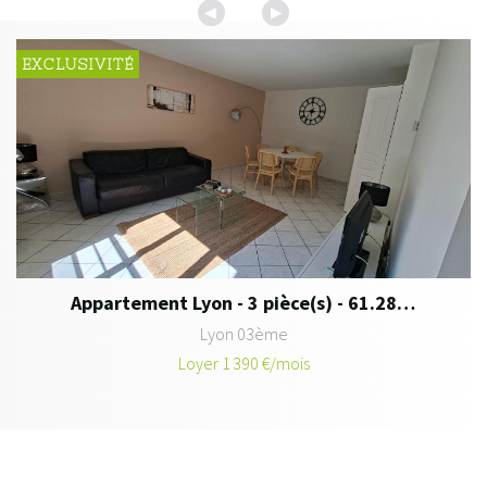
◀
▶
EXCLUSIVITÉ
E
Appartement Lyon - 3 pièce(s) - 61.28 m2
Lyon 03ème
Loyer 1 390 €/mois